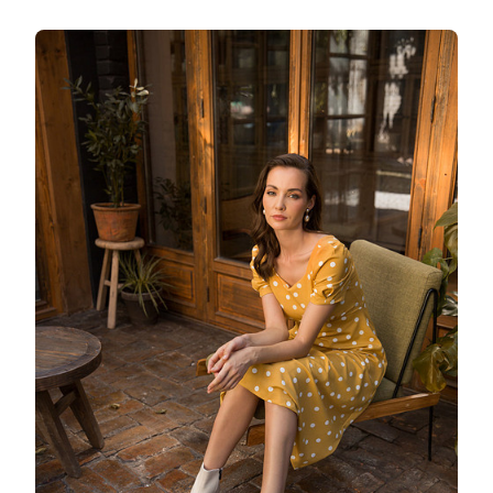
ЗАПИСИ
СОН
КРАСОТЫ
И
СВЕЖИЙ
ВЗГЛЯД
НА
ДРЕСС-
КОД:
БЬЮТИ-
И
ФЭШН-
НОВИНКИ
НЕДЕЛИ