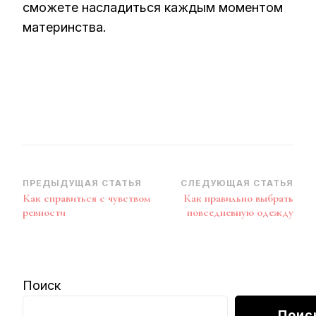
сможете насладиться каждым моментом
материнства.
Навигация
ПРЕДЫДУЩАЯ СТАТЬЯ
СЛЕДУЮЩАЯ СТАТЬЯ
Как справиться с чувством
Как правильно выбрать
по
ревности
повседневную одежду
записям
Поиск
Поис