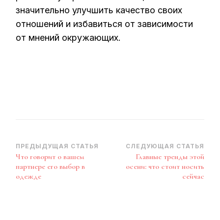
значительно улучшить качество своих
отношений и избавиться от зависимости
от мнений окружающих.
Навигация
ПРЕДЫДУЩАЯ СТАТЬЯ
СЛЕДУЮЩАЯ СТАТЬЯ
Что говорит о вашем
Главные тренды этой
по
партнере его выбор в
осени: что стоит носить
записям
одежде
сейчас