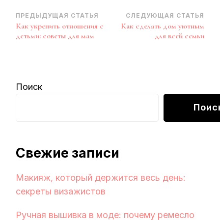
Навигация
ПРЕДЫДУЩАЯ СТАТЬЯ
СЛЕДУЮЩАЯ СТАТЬЯ
Как укрепить отношения с
Как сделать дом уютным
по
детьми: советы для мам
для всей семьи
записям
Поиск
Поис
Свежие записи
Макияж, который держится весь день:
секреты визажистов
Ручная вышивка в моде: почему ремесло