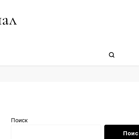
нал
Поиск
Поис