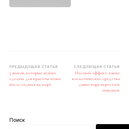
Навигация
ПРЕДЫДУЩАЯ СТАТЬЯ
СЛЕДУЮЩАЯ СТАТЬЯ
5 шагов, которые нужно
Нулевой эффект: какие
по
сделать для красоты кожи
косметические средства
записям
после отдыха на море
давно пора перестать
покупать
Поиск