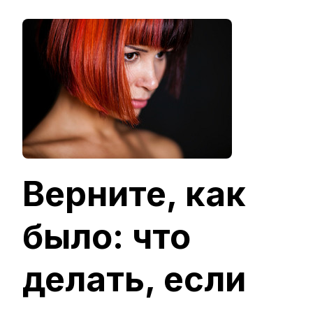
ЗАПИСИ
ВЕРНИТЕ,
КАК
БЫЛО:
ЧТО
ДЕЛАТЬ,
ЕСЛИ
ЦВЕТ
ОКРАШИВ
РАЗОЧАР
Верните, как
было: что
делать, если