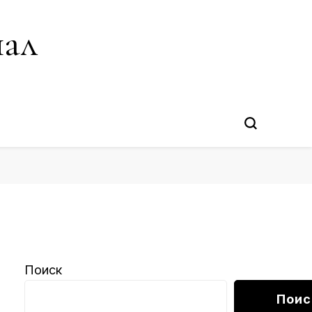
нал
Поиск
Поис