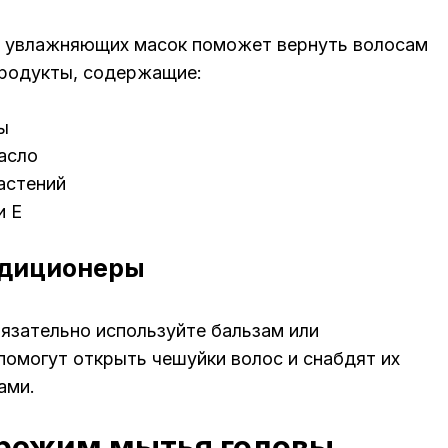
е увлажняющих масок поможет вернуть волосам
продукты, содержащие:
ы
асло
астений
и E
ндиционеры
язательно используйте бальзам или
помогут открыть чешуйки волос и снабдят их
ами.
режим мытья головы