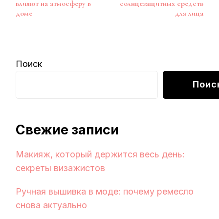
по
влияют на атмосферу в
солнцезащитных средств
записям
доме
для лица
Поиск
Поис
Свежие записи
Макияж, который держится весь день:
секреты визажистов
Ручная вышивка в моде: почему ремесло
снова актуально