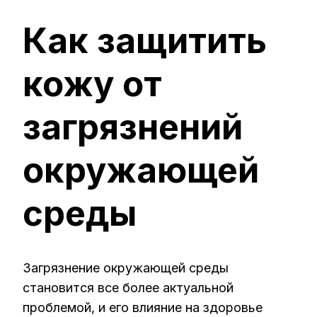
ЗАПИСИ
КАК
Как защитить
ЗАЩИТИТ
КОЖУ
ОТ
кожу от
ЗАГРЯЗНЕ
ОКРУЖАЮ
СРЕДЫ
загрязнений
окружающей
среды
Загрязнение окружающей среды
становится все более актуальной
проблемой, и его влияние на здоровье