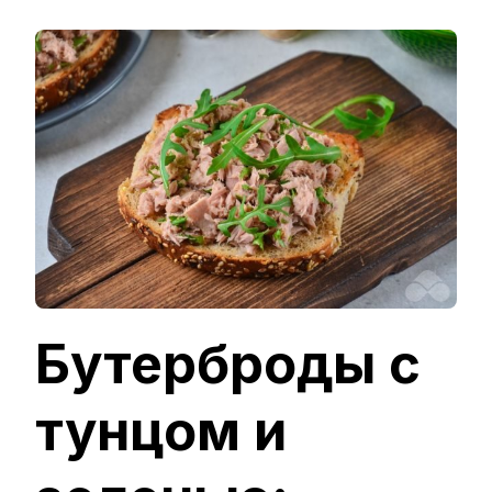
ЗАПИСИ
БУТЕРБР
С
ТУНЦОМ
И
ЗЕЛЕНЬЮ
–
ПРОСТОЙ
И
ВКУСНЫЙ
РЕЦЕПТ
С
ФОТО
(ПОШАГО
Бутерброды с
тунцом и