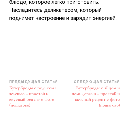
блюдо, которое легко приготовить.
Насладитесь деликатесом, который
поднимет настроение и зарядит энергией!
Навигация
ПРЕДЫДУЩАЯ СТАТЬЯ
СЛЕДУЮЩАЯ СТАТЬЯ
Бутерброды с редисом и
Бутерброды с яйцом и
по
зеленью – простой и
помидорами – простой и
записям
вкусный рецепт с фото
вкусный рецепт с фото
(пошагово)
(пошагово)