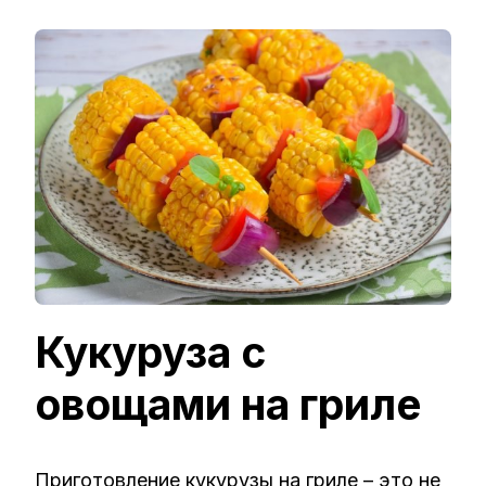
ЗАПИСИ
КУКУРУЗА
С
ОВОЩАМ
НА
ГРИЛЕ
–
ПРОСТОЙ
И
ВКУСНЫЙ
РЕЦЕПТ
С
ФОТО
(ПОШАГО
Кукуруза с
овощами на гриле
Приготовление кукурузы на гриле – это не