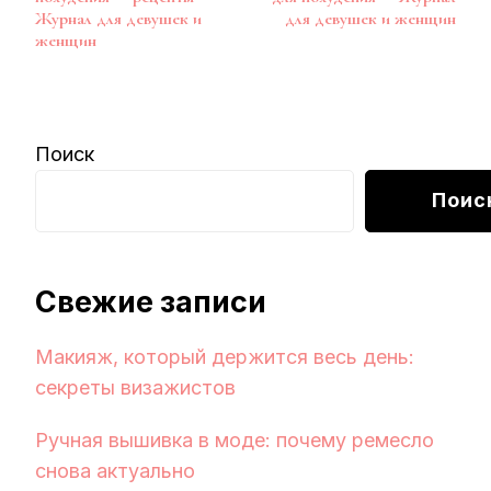
записям
Журнал для девушек и
для девушек и женщин
женщин
Поиск
Поис
Свежие записи
Макияж, который держится весь день:
секреты визажистов
Ручная вышивка в моде: почему ремесло
снова актуально