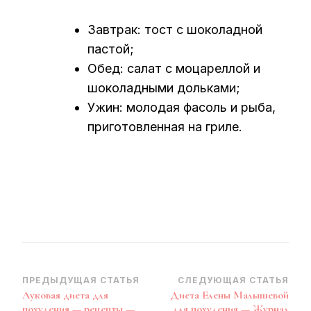
Завтрак: тост с шоколадной
пастой;
Обед: салат с моцареллой и
шоколадными дольками;
Ужин: молодая фасоль и рыба,
приготовленная на гриле.
Навигация
ПРЕДЫДУЩАЯ СТАТЬЯ
СЛЕДУЮЩАЯ СТАТЬЯ
Луковая диета для
Диета Елены Малышевой
по
похудения — рецепты —
для похудения — Журнал