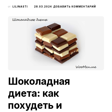
К
от
LILINASTI
28.03.2024
ДОБАВИТЬ КОММЕНТАРИЙ
ЗАПИСИ
ШОКОЛАД
ДИЕТА
ИЛИ
ШОКОЛА
ДЛЯ
ПОХУДЕНИ
РАЗБИРА
—
ЖУРНАЛ
ДЛЯ
ДЕВУШЕК
И
ЖЕНЩИН
Шоколадная
диета: как
похудеть и