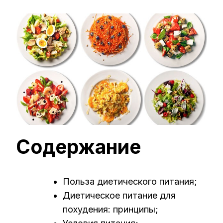
ЗАПИСИ
ДИЕТИЧЕ
ПИТАНИЕ
ДЛЯ
ПОХУДЕН
—
ЖУРНАЛ
ДЛЯ
ДЕВУШЕК
И
ЖЕНЩИН
Содержание
Польза диетического питания;
Диетическое питание для
похудения: принципы;