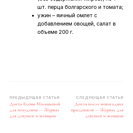
шт. перца болгарского и томата;
ужин – яичный омлет с
добавлением овощей, салат в
объеме 200 г.
Навигация
ПРЕДЫДУЩАЯ СТАТЬЯ
СЛЕДУЮЩАЯ СТАТЬЯ
Диета Елены Малышевой
Диета после новогодних
по
для похудения — Журнал
праздников — Журнал для
записям
для девушек и женщин
девушек и женщин