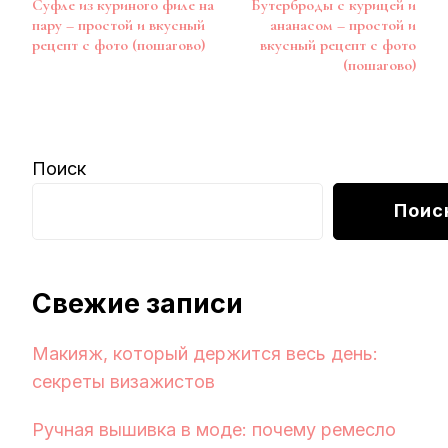
Суфле из куриного филе на
Бутерброды с курицей и
по
пару – простой и вкусный
ананасом – простой и
записям
рецепт с фото (пошагово)
вкусный рецепт с фото
(пошагово)
Поиск
Поис
Свежие записи
Макияж, который держится весь день:
секреты визажистов
Ручная вышивка в моде: почему ремесло