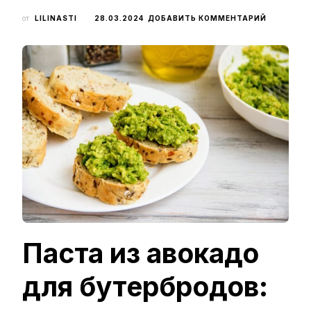
К
от
LILINASTI
28.03.2024
ДОБАВИТЬ КОММЕНТАРИЙ
ЗАПИСИ
ПАСТА
ИЗ
АВОКАДО
ДЛЯ
БУТЕРБР
–
ПРОСТОЙ
И
ВКУСНЫЙ
РЕЦЕПТ
С
ФОТО
(ПОШАГО
Паста из авокадо
для бутербродов: